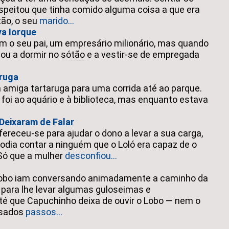
speitou que tinha comido alguma coisa a que era
tão, o seu
marido...
a Iorque
om o seu pai, um empresário milionário, mas quando
ou a dormir no
sótão
e a vestir-se de empregada
aruga
a amiga tartaruga para uma corrida até ao parque.
, foi ao aquário e à biblioteca, mas enquanto estava
Deixaram de Falar
fereceu-se para ajudar o dono a levar a sua carga,
odia contar a ninguém que o Loló era capaz de o
. Só que a mulher
desconfiou...
Lobo iam conversando animadamente a caminho da
 para lhe levar algumas guloseimas e
é que Capuchinho deixa de ouvir o Lobo — nem o
esados
passos...