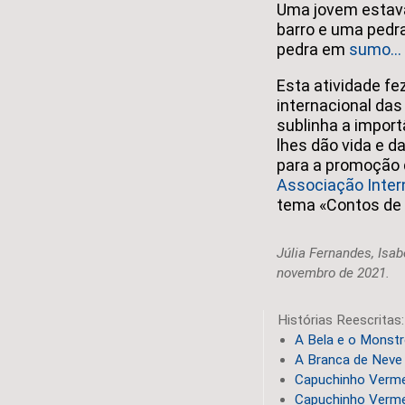
Uma jovem estava
barro e uma pedra
pedra em
sumo...
Esta atividade f
internacional das
sublinha a import
lhes dão vida e 
para a promoção d
Associação Intern
tema «Contos de 
Júlia Fernandes, Isab
novembro de 2021.
Histórias Reescritas:
A Bela e o Monst
A Branca de Neve
Capuchinho Verm
Capuchinho Verme