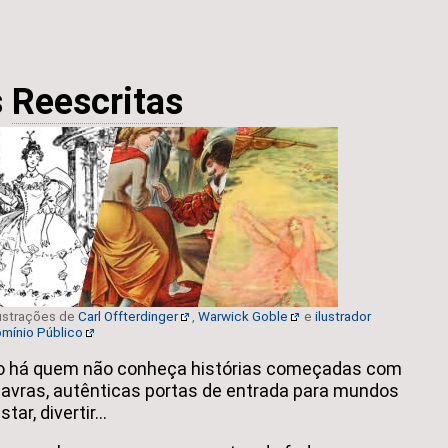
s
Reescritas
lustrações de
Carl Offterdinger
,
Warwick Goble
e
ilustrador
mínio Público
ão há quem não conheça histórias começadas com
lavras, autênticas portas de entrada para mundos
ar, divertir...