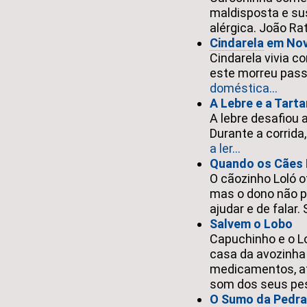
maldisposta e su
alérgica. João Ra
Cindarela
em Nov
Cindarela vivia c
este morreu pass
doméstica...
A Lebre e a Tart
A lebre desafiou 
Durante a corrida
a ler...
Quando os Cães 
O cãozinho Loló o
mas o dono não p
ajudar e de falar
Salvem o Lobo
Capuchinho e o 
casa da avozinha
medicamentos, at
som dos seus p
O Sumo da Pedra