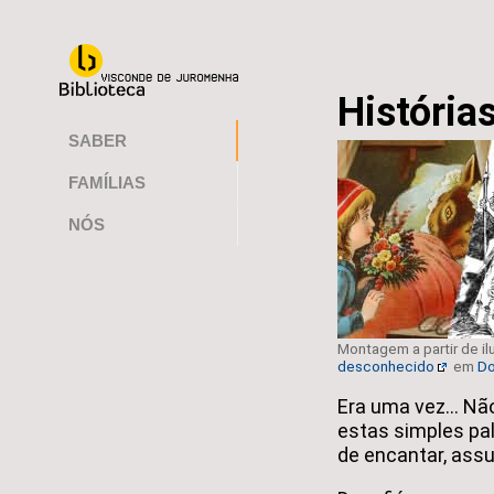
História
SABER
FAMÍLIAS
NÓS
Montagem a partir de i
desconhecido
em
Do
Era uma vez... N
estas simples pa
de encantar, assust