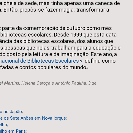
 cheia de sede, mas tinha apenas uma caneca de
. Então, propôs-se fazer magia: transformar a
ez parte da comemoração de outubro como mês
 bibliotecas escolares. Desde 1999 que esta data
ância das bibliotecas escolares, dos alunos que
das pessoas que nelas trabalham para a educação e
o gosto pela leitura e da imaginação. Este ano, a
acional de Bibliotecas Escolares
definiu como
fadas e contos populares do mundo».
el Martins, Helena Caroça e António Padilha, 3 de
ro no Japão
;
 e os Sete Anões em Nova Iorque
;
elho
;
lho em Paris
;