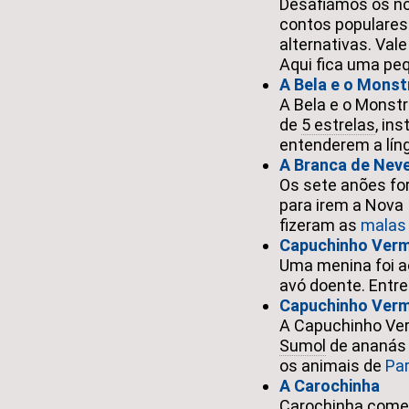
Desafiámos os no
contos populares
alternativas. Val
Aqui fica uma pe
A Bela e o Monst
A Bela e o Monst
de
5 estrelas
, in
entenderem a lín
A Branca de Nev
Os sete anões fo
para irem a Nova
fizeram as
malas 
Capuchinho Ver
Uma menina foi 
avó doente. Ent
Capuchinho Verm
A Capuchinho Ve
Sumol
de ananás 
os animais de
Par
A Carochinha
Carochinha começ