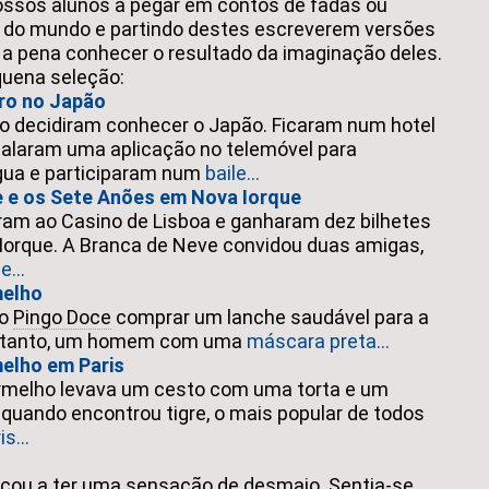
ssos alunos a pegar em contos de fadas ou
 do mundo e partindo destes escreverem versões
e a pena conhecer o resultado da imaginação deles.
quena seleção:
ro no Japão
ro decidiram conhecer o Japão. Ficaram num hotel
stalaram uma aplicação no telemóvel para
gua e participaram num
baile...
e e os Sete Anões em Nova Iorque
ram ao Casino de Lisboa e ganharam dez bilhetes
 Iorque. A Branca de Neve convidou duas amigas,
e...
melho
ao
Pingo Doce
comprar um lanche saudável para a
retanto, um homem com uma
máscara preta...
elho em Paris
rmelho levava um cesto com uma torta e um
quando encontrou tigre, o mais popular de todos
is...
ou a ter uma sensação de desmaio. Sentia-se