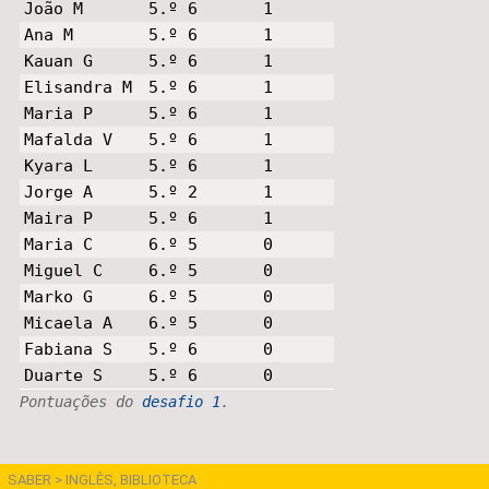
João M
5.º 6
1
Ana M
5.º 6
1
Kauan G
5.º 6
1
Elisandra M
5.º 6
1
Maria P
5.º 6
1
Mafalda V
5.º 6
1
Kyara L
5.º 6
1
Jorge A
5.º 2
1
Maira P
5.º 6
1
Maria C
6.º 5
0
Miguel C
6.º 5
0
Marko G
6.º 5
0
Micaela A
6.º 5
0
Fabiana S
5.º 6
0
Duarte S
5.º 6
0
Pontuações do
desafio 1
.
SABER >
INGLÊS,
BIBLIOTECA