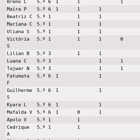
Breno L
5.º 6
1
1
1
Maira P
5.º 6
1
1
1
Beatriz C
5.º 1
1
1
Mariana C
5.º 1
1
1
Uliana S
5.º 1
1
1
Victória
5.º 1
1
1
0
S
Lilian B
5.º 3
1
1
Luana C
5.º 3
1
1
Tajwar N
5.º 3
1
1
Fatumata
5.º 6
1
1
F
Guilherme
5.º 6
1
1
S
Kyara L
5.º 6
1
1
Mafalda V
5.º 6
1
0
1
Apolo V
5.º 1
1
Cedrique
5.º 1
1
A