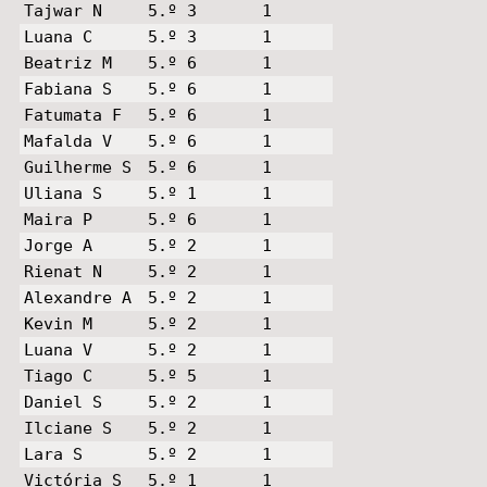
Tajwar N
5.º 3
1
Luana C
5.º 3
1
Beatriz M
5.º 6
1
Fabiana S
5.º 6
1
Fatumata F
5.º 6
1
Mafalda V
5.º 6
1
Guilherme S
5.º 6
1
Uliana S
5.º 1
1
Maira P
5.º 6
1
Jorge A
5.º 2
1
Rienat N
5.º 2
1
Alexandre A
5.º 2
1
Kevin M
5.º 2
1
Luana V
5.º 2
1
Tiago C
5.º 5
1
Daniel S
5.º 2
1
Ilciane S
5.º 2
1
Lara S
5.º 2
1
Victória S
5.º 1
1