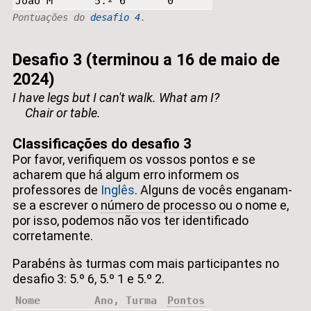
João M
5.º 6
0
Pontuações do
desafio 4
.
Desafio 3 (terminou a 16 de maio de
2024)
I have legs but I can't walk. What am I?
Chair or table.
Classificações do desafio 3
Por favor, verifiquem os vossos pontos e se
acharem que há algum erro informem os
professores de
Inglês
. Alguns de vocês enganam-
se a escrever o
número de processo
ou o nome e,
por isso, podemos não vos ter identificado
corretamente.
Parabéns às turmas com mais participantes no
desafio 3: 5.º 6, 5.º 1 e 5.º 2.
Nome
Ano, Turma
Pontos