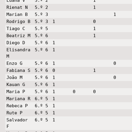
Luana V
5.º 2
1
Rienat N
5.º 2
1
Marian B
5.º 3
1
Rodrigo B
5.º 3
1
0
Tiago C
5.º 5
1
Beatriz M
5.º 6
1
Diego D
5.º 6
1
Elisandra
5.º 6
1
M
Enzo G
5.º 6
1
0
Fabiana S
5.º 6
0
1
João M
5.º 6
1
0
Kauan G
5.º 6
1
Maria P
5.º 6
1
0
0
Mariana R
6.º 5
1
Rebeca P
6.º 5
1
Rute P
6.º 5
1
Salvador
6.º 5
1
F