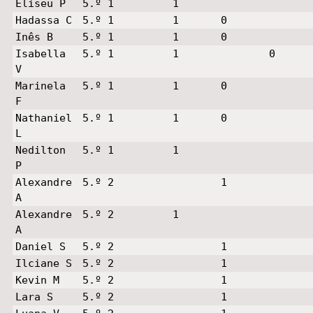
Eliseu P
5.º 1
1
Hadassa C
5.º 1
1
0
Inês B
5.º 1
1
0
Isabella
5.º 1
1
0
V
Marinela
5.º 1
1
0
F
Nathaniel
5.º 1
1
0
L
Nedilton
5.º 1
1
P
Alexandre
5.º 2
1
A
Alexandre
5.º 2
1
A
Daniel S
5.º 2
1
Ilciane S
5.º 2
1
Kevin M
5.º 2
1
Lara S
5.º 2
1