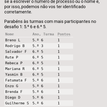
se a escrever o
número de processo
ou o nome e,
por isso, podemos não vos ter identificado
corretamente.
Parabéns às turmas com mais participantes no
desafio 1: 5.º 6 e 6.º 5.
Nome
Ano, Turma
Pontos
Breno L
5.º 6
1
Rodrigo B
5.º 3
1
Salvador F
6.º 5
1
Rute P
6.º 5
1
Rebeca P
6.º 5
1
Mariana R
6.º 5
1
Yasmin B
6.º 5
1
Fatumata F
5.º 6
1
Enzo G
5.º 6
1
Brenda F
5.º 6
1
Diego D
5.º 6
1
Guilherme S
5.º 6
1