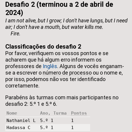
Desafio 2 (terminou a 2 de abril de
2024)
I am not alive, but I grow; I don't have lungs, but I need
air; I don't have a mouth, but water kills me.
Fire.
Classificações do desafio 2
Por favor, verifiquem os vossos pontos e se
acharem que há algum erro informem os
professores de
Inglês
. Alguns de vocês enganam-
se a escrever o
número de processo
ou o nome e,
por isso, podemos não vos ter identificado
corretamente.
Parabéns às turmas com mais participantes no
desafio 2: 5.º 1 e 5.º 6.
Nome
Ano, Turma
Pontos
Nathaniel L
5.º 1
1
Hadassa C
5.º 1
1