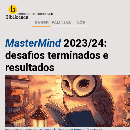
SABER
FAMÍLIAS
NÓS
MasterMind
2023/24:
desafios terminados e
resultados
Imagem gerada em
Microsoft Designer Image Creator