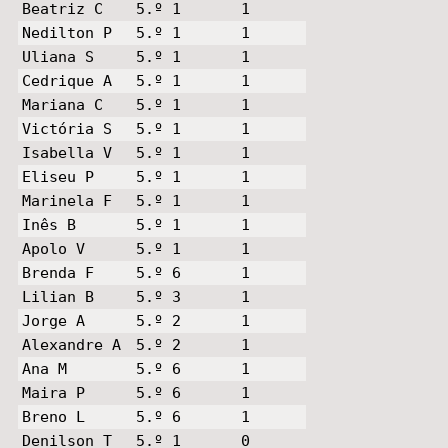
Beatriz C
5.º 1
1
Nedilton P
5.º 1
1
Uliana S
5.º 1
1
Cedrique A
5.º 1
1
Mariana C
5.º 1
1
Victória S
5.º 1
1
Isabella V
5.º 1
1
Eliseu P
5.º 1
1
Marinela F
5.º 1
1
Inês B
5.º 1
1
Apolo V
5.º 1
1
Brenda F
5.º 6
1
Lilian B
5.º 3
1
Jorge A
5.º 2
1
Alexandre A
5.º 2
1
Ana M
5.º 6
1
Maira P
5.º 6
1
Breno L
5.º 6
1
Denilson T
5.º 1
0