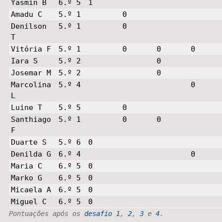
Yasmin B
6.º 5
1
Amadu C
5.º 1
0
Denilson
5.º 1
0
T
Vitória F
5.º 1
0
0
0
Iara S
5.º 2
0
Josemar M
5.º 2
0
Marcolina
5.º 4
0
L
Luine T
5.º 5
0
Santhiago
5.º 1
0
0
F
Duarte S
5.º 6
0
Denilda G
6.º 4
0
Maria C
6.º 5
0
Marko G
6.º 5
0
Micaela A
6.º 5
0
Miguel C
6.º 5
0
Pontuações após os
desafio 1
,
2
,
3
e
4
.