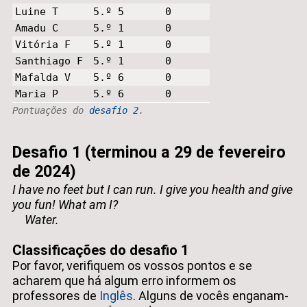
Luine T
5.º 5
0
Amadu C
5.º 1
0
Vitória F
5.º 1
0
Santhiago F
5.º 1
0
Mafalda V
5.º 6
0
Maria P
5.º 6
0
Pontuações do
desafio 2
.
Desafio 1 (terminou a 29 de fevereiro
de 2024)
I have no feet but I can run. I give you health and give
you fun! What am I?
Water.
Classificações do desafio 1
Por favor, verifiquem os vossos pontos e se
acharem que há algum erro informem os
professores de
Inglês
. Alguns de vocês enganam-