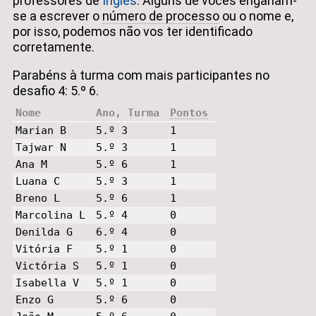
professores de
Inglês
. Alguns de vocês enganam-
se a escrever o
número de processo
ou o nome e,
por isso, podemos não vos ter identificado
corretamente.
Parabéns à turma com mais participantes no
desafio 4: 5.º 6.
Nome
Ano, Turma
Pontos
Marian B
5.º 3
1
Tajwar N
5.º 3
1
Ana M
5.º 6
1
Luana C
5.º 3
1
Breno L
5.º 6
1
Marcolina L
5.º 4
0
Denilda G
6.º 4
0
Vitória F
5.º 1
0
Victória S
5.º 1
0
Isabella V
5.º 1
0
Enzo G
5.º 6
0