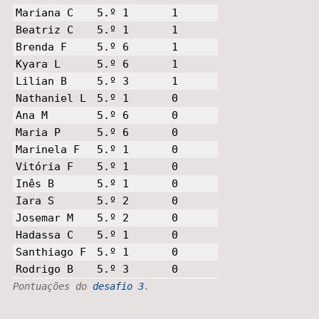
Mariana C
5.º 1
1
Beatriz C
5.º 1
1
Brenda F
5.º 6
1
Kyara L
5.º 6
1
Lilian B
5.º 3
1
Nathaniel L
5.º 1
0
Ana M
5.º 6
0
Maria P
5.º 6
0
Marinela F
5.º 1
0
Vitória F
5.º 1
0
Inês B
5.º 1
0
Iara S
5.º 2
0
Josemar M
5.º 2
0
Hadassa C
5.º 1
0
Santhiago F
5.º 1
0
Rodrigo B
5.º 3
0
Pontuações do
desafio 3
.