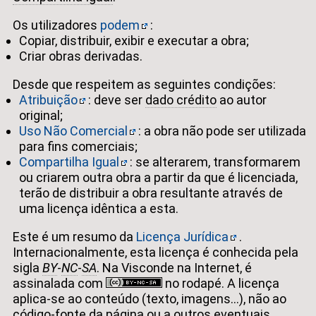
Os utilizadores
podem
:
Copiar, distribuir, exibir e executar a obra;
Criar obras derivadas.
Desde que respeitem as seguintes condições:
Atribuição
: deve ser
dado crédito
ao autor
original;
Uso Não Comercial
: a obra não pode ser utilizada
para fins comerciais;
Compartilha Igual
: se alterarem, transformarem
ou criarem outra obra a partir da que é licenciada,
terão de distribuir a obra resultante através de
uma licença idêntica a esta.
Este é um resumo da
Licença Jurídica
.
Internacionalmente, esta licença é conhecida pela
sigla
BY
-
NC
-
SA
. Na Visconde na Internet, é
assinalada com
no rodapé. A licença
aplica-se ao conteúdo (texto, imagens...), não ao
código-fonte
da página ou a outros
eventuais