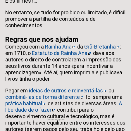
E os filmes?...
No entanto, se tudo for proibido ou limitado, é difícil
promover a partilha de conteúdos e de
conhecimentos.
Regras que nos ajudam
Começou com a
Rainha Ana
da
Grã-Bretanha
:
em 1710, o
Estatuto da Rainha Ana
dava aos
autores o direito de controlarem a impressão dos
seus livros durante 14 anos
para incentivar a
aprendizagem
. Até aí, quem imprimia e publicava
livros tinha o poder.
Pegar em
ideias de outros e reinventá-las
ou
combiná-las de forma diferente
foi sempre uma
prática habitual
de artistas de diversas áreas.
A
liberdade de o fazer
contribui para o
desenvolvimento
cultural
e tecnológico, mas é
importante haver equilíbrio entre os interesses dos
autores (serem pagos pelo seu trabalho e pelo uso