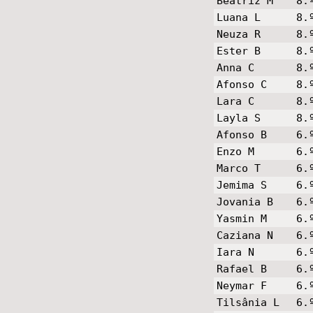
Beatriz M
8.
Luana L
8.
Neuza R
8.
Ester B
8.
Anna C
8.
Afonso C
8.
Lara C
8.
Layla S
8.
Afonso B
6.
Enzo M
6.
Marco T
6.
Jemima S
6.
Jovania B
6.
Yasmin M
6.
Caziana N
6.
Iara N
6.
Rafael B
6.
Neymar F
6.
Tilsânia L
6.