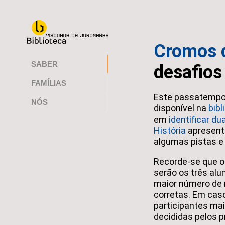
Cromos d
SABER
desafios
FAMÍLIAS
Este passatempo
NÓS
disponível na
bibl
em
identificar d
História
apresent
algumas pistas e 
Recorde-se que 
serão os três alu
maior número de
corretas. Em cas
participantes mai
decididas pelos 