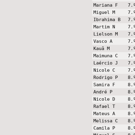
Mariana F
7.
Miguel M
7.
Ibrahima B
7.
Martim N
7.
Lielson M
7.
Vasco A
7.
Kauã M
7.
Maimuna C
7.
Laércio J
7.
Nicole C
7.
Rodrigo P
8.
Samira F
8.
André P
8.
Nicole D
8.
Rafael T
8.
Mateus A
8.
Melissa C
8.
Camila P
8.