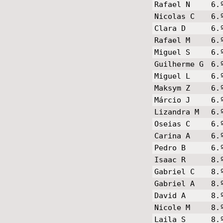
Rafael N
6.
Nicolas C
6.
Clara D
6.
Rafael M
6.
Miguel S
6.
Guilherme G
6.
Miguel L
6.
Maksym Z
6.
Márcio J
6.
Lizandra M
6.
Oseias C
6.
Carina A
6.
Pedro B
6.
Isaac R
8.
Gabriel C
8.
Gabriel A
8.
David A
8.
Nicole M
8.
Laila S
8.