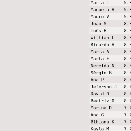
Maria L
5.
Manuela V
5.
Mauro V
5.
João S
8.
Inês H
8.
Willian L
8.
Ricardo V
8.
Maria A
8.
Marta F
8.
Nereida N
8.
Sérgio B
8.
Ana P
8.
Jeferson J
8.
David O
8.
Beatriz O
8.
Marina D
7.
Ana G
7.
Bibiana K
7.
Kayla M
7.