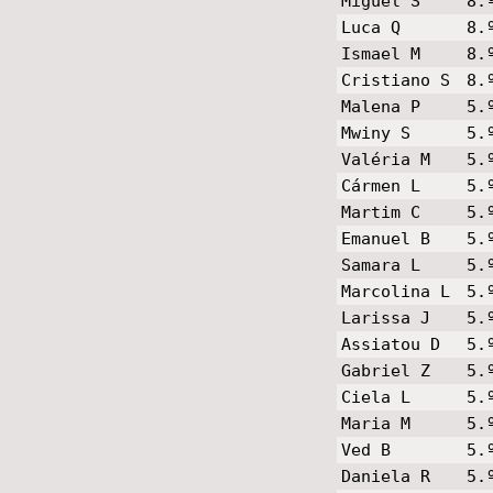
Miguel S
8.
Luca Q
8.
Ismael M
8.
Cristiano S
8.
Malena P
5.
Mwiny S
5.
Valéria M
5.
Cármen L
5.
Martim C
5.
Emanuel B
5.
Samara L
5.
Marcolina L
5.
Larissa J
5.
Assiatou D
5.
Gabriel Z
5.
Ciela L
5.
Maria M
5.
Ved B
5.
Daniela R
5.