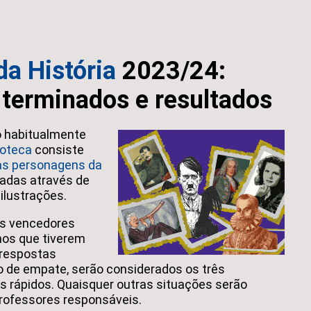
a História
2023/24:
 terminados e resultados
 habitualmente
ioteca
consiste
uas personagens da
adas através de
ilustrações.
os vencedores
nos que tiverem
 respostas
o de empate, serão considerados os três
s rápidos. Quaisquer outras situações serão
professores responsáveis.