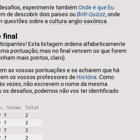
 desafios, experimente também
Onde é que Eu
em de descobrir dois países ou
Britt-Quizzz
, onde
m questões sobre a
cultura
anglo-saxónica
.
 final
ticipantes! Esta listagem ordena alfabeticamente
ma pontuação, mas no final vencem os que forem
enham mais pontos, claro).
iquem as vossas pontuações e se acharem que há
mem os vossos professores de
História
. Como
 às vezes, não escrevem o nome da mesma
 os desafios, podemos não vos ter identificado
o, Turma
Total
º 7
2
º 7
2
º 7
2
º 7
2