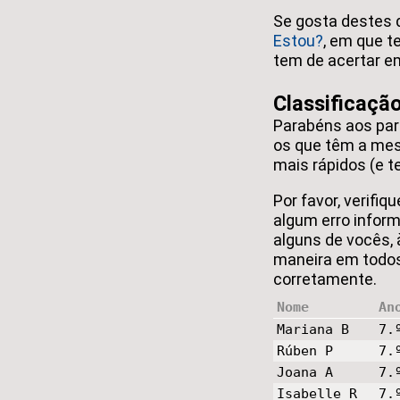
Se gosta destes
Estou?
, em que t
tem de acertar e
Classificação
Parabéns aos par
os que têm a mes
mais rápidos (e t
Por favor, verif
algum erro infor
alguns de vocês,
maneira em todos
corretamente.
Nome
An
Mariana B
7.
Rúben P
7.
Joana A
7.
Isabelle R
7.