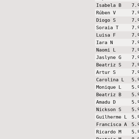
Isabela B
7.
Rúben V
7.
Diogo S
7.
Soraia T
7.
Luisa F
7.
Iara N
7.
Naomi L
7.
Jaslyne G
7.
Beatriz S
7.
Artur S
7.
Carolina L
5.
Monique L
5.
Beatriz B
5.
Amadu D
5.
Nickson S
5.
Guilherme L
5.
Francisca A
5.
Ricardo M
5.