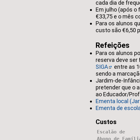
cada dia de frequ
Em julho (após o 
€33,75 e o mês c
Para os alunos qu
custo são €6,50 p
Refeições
Para os alunos 
reserva deve ser
SIGA
entre as 1
sendo a marcação
Jardim-de-Infânci
pretender que o a
ao Educador/Prof
Ementa local (Jar
Ementa de escolas
Custos
Escalão de
Abono de Famíli