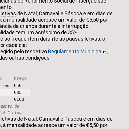
iciárias do Rendimento Social de Inserção são
ento;
s
letivas
de Natal, Carnaval e Páscoa e em dias de
, à mensalidade acresce um valor de €5,50 por
ência da criança durante a interrupção;
alidade tem um acréscimo de 35%;
e só frequentem durante as pausas letivas, o
or cada dia;
egido pelo respetivo
Regulamento Municipal
,
idas outras condições.
o
Preço
rias
€50
€85
€100
amento de
2.º Ciclos
s
letivas
de Natal, Carnaval e Páscoa e em dias de
, à mensalidade acresce um valor de €5,50 por