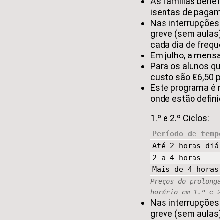
As famílias benef
isentas de pagam
Nas interrupçõe
greve (sem aulas)
cada dia de frequ
Em julho, a mens
Para os alunos qu
custo são €6,50 p
Este programa é r
onde estão defin
1.º e 2.º Ciclos:
Período de temp
Até 2 horas diá
2 a 4 horas
Mais de 4 horas
Preços do prolong
horário em 1.º e 
Nas interrupçõe
greve (sem aulas)