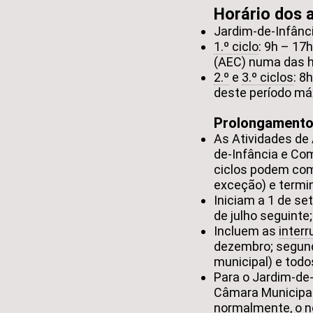
Horário dos 
Jardim-de-Infânci
1.º ciclo
: 9h – 17
(AEC) numa das h
2.º
e
3.º ciclos
: 8
deste período má
Prolongamento 
As Atividades de
de-Infância e Com
ciclos podem com
exceção) e termi
Iniciam a 1 de se
de julho seguinte;
Incluem as
interr
dezembro; segunda
municipal) e todos
Para o Jardim-de-
Câmara Municipal
normalmente, o n