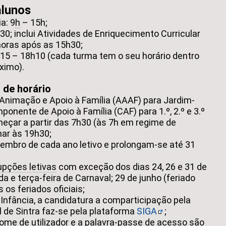
alunos
a: 9
h
– 15h;
h30; inclui Atividades de Enriquecimento Curricular
oras após as 15h30;
h15 – 18h10 (cada turma tem o seu horário dentro
ximo).
de horário
 Animação e Apoio à Família (AAAF) para Jardim-
ponente de Apoio à Família (CAF) para 1.º, 2.º e 3.º
eçar a partir das 7h30 (às 7h em regime de
nar às 19h30;
tembro de cada ano letivo e prolongam-se até 31
upções letivas
com exceção dos dias 24, 26 e 31 de
 e terça-feira de Carnaval; 29 de junho (feriado
 os feriados oficiais;
Infância, a candidatura a comparticipação pela
 de Sintra faz-se pela plataforma
SIGA
;
ome de utilizador e a palavra-passe de acesso são