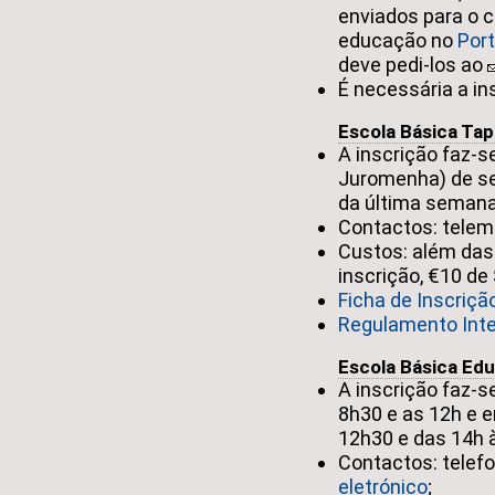
enviados para o c
educação no
Port
deve pedi-los ao
É necessária a in
Escola Básica Ta
A inscrição faz-s
Juromenha) de se
da última semana
Contactos: telem
Custos: além das
inscrição, €10 de
Ficha de Inscriçã
Regulamento Int
Escola Básica Ed
A inscrição faz-s
8h30 e as 12h e e
12h30 e das 14h 
Contactos: telefo
eletrónico
;