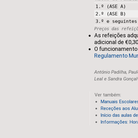
1.º (ASE A)
2.º (ASE B)
3.º e seguintes
Preços das refeiç
As refeições adqu
adicional de €0,30
O funcionamento d
Regulamento Mun
António Padilha, Paul
Leal e Sandra Gonçal
Ver também:
Manuais Escolares
Receções aos Alu
Início das aulas d
Informações: Hor