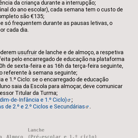
ência da criança durante a interrupção;
final do ano escolar), cada semana tem o custo de
ompleto são €135;
e só frequentem durante as pausas letivas, o
or cada dia.
poderem
usufruir
de lanche e de almoço, a respetiva
 feita pelo encarregado de educação na plataforma
0h de sexta-feira e as 16h da terça-feira seguinte,
 referente à semana seguinte;
a e 1.º Ciclo: se o encarregado de educação
luno saia da Escola para almoçar, deve comunicar
essor Titular da Turma;
dim-de-Infância e 1.º Ciclo)
;
 de 2.º e 2.º Ciclos e Secundárias
.
Lanche
a
Almoço
(
Pré-escolar
e 1.º ciclo)