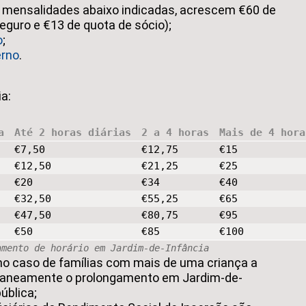
 mensalidades abaixo indicadas, acrescem €60 de
Seguro e €13 de quota de sócio);
o
;
erno
.
a:
a
Até 2 horas diárias
2 a 4 horas
Mais de 4 hora
€7,50
€12,75
€15
€12,50
€21,25
€25
€20
€34
€40
€32,50
€55,25
€65
€47,50
€80,75
€95
€50
€85
€100
amento de horário em Jardim-de-Infância
o caso de famílias com mais de uma criança a
taneamente o prolongamento em Jardim-de-
ública;