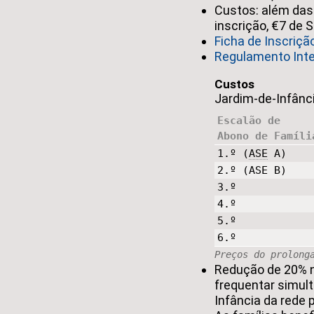
Custos: além das
inscrição, €7 de 
Ficha de Inscriçã
Regulamento Int
Custos
Jardim-de-Infânci
Escalão de
Abono de Famíli
1.º (
ASE
A)
2.º (ASE B)
3.º
4.º
5.º
6.º
Preços do prolong
Redução de 20% n
frequentar simul
Infância da rede p