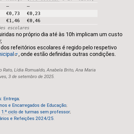
—
—
€0,73
€0,23
€1,46
€0,46
ões escolares
iridas no próprio dia até às 10h implicam um custo
;
os refeitórios escolares é regido pelo respetivo
icipal
, onde estão definidas outras condições.
o Rato, Lídia Romualdo, Anabela Brito, Ana Maria
ves, 3 de setembro de 2025.
: Entrega
;
nos e Encarregados de Educação
;
e
1.º ciclo
de turmas sem professor
;
ários e Refeições 2024/25
.