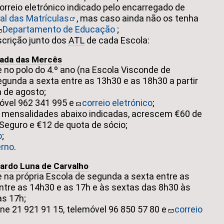
orreio eletrónico indicado pelo encarregado de
al das Matrículas
, mas caso ainda não os tenha
Departamento de Educação
;
scrição junto dos
ATL
de cada Escola:
pada das Mercês
e no polo do 4.º ano (na Escola Visconde de
gunda a sexta entre as 13h30 e as 18h30 a partir
 de agosto;
óvel 962 341 995 e
correio eletrónico
;
 mensalidades abaixo indicadas, acrescem €60 de
 Seguro e €12 de quota de sócio;
o
;
erno
.
uardo Luna de Carvalho
e na própria Escola de segunda a sexta entre as
ntre as 14h30 e as 17h e às sextas das 8h30 às
às 17h;
ne 21 921 91 15, telemóvel 96 850 57 80 e
correio