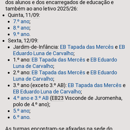
dos alunos e dos encarregados de educação e
também ao ano letivo 2025/26:
Quinta, 11/
09
:
7.º ano
;
8.º ano
;
9.º ano
.
Sexta, 12/09:
Jardim-de-Infância
:
EB
Tapada das Mercês
e
EB
Eduardo Luna de Carvalho
;
1.º ano:
EB Tapada das Mercês
e
EB Eduardo
Luna de Carvalho
;
2.º ano:
EB Tapada das Mercês
e
EB Eduardo
Luna de Carvalho
;
3.º ano (exceto 3.º AB):
EB Tapada das Mercês
e
EB Eduardo Luna de Carvalho
;
4.º ano e 3.º AB
(
EB23
Visconde de Juromenha,
polo de 4.º ano);
5.º ano
;
6.º ano
.
As turmas encontram-se afixadas na sede do