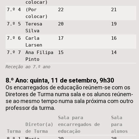
colocar)
7.º 4
(Por
22
21
colocar)
7.º 5
Teresa
20
19
Silva
7.º 6
Carla
17
16
Larsen
7.º 7
Ana Filipa
15
14
Pinto
Receção ao 7.º ano
8.º Ano: quinta, 11 de setembro, 9h30
Os encarregados de educação reúnem-se com os
Diretores de Turma numa sala e os alunos reúnem-
se ao mesmo tempo numa sala próxima com outro
professor da turma.
Sala para
Sala
Diretor(a)
encarregados de
para
Turma
de Turma
educação
alunos
8.º 1
Maria
29
28