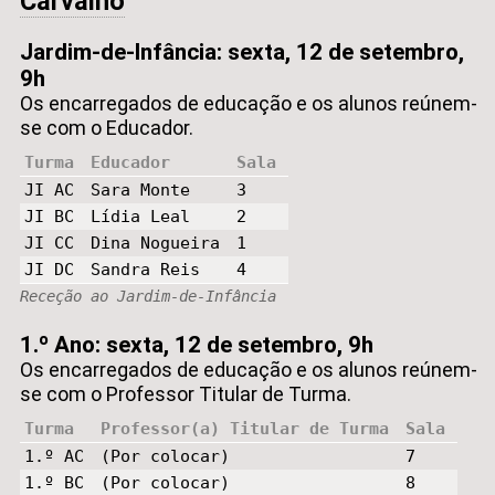
Carvalho
Jardim-de-Infância: sexta, 12 de setembro,
9h
Os encarregados de educação e os alunos reúnem-
se com o Educador.
Turma
Educador
Sala
JI AC
Sara Monte
3
JI BC
Lídia Leal
2
JI CC
Dina Nogueira
1
JI DC
Sandra Reis
4
Receção ao Jardim-de-Infância
1.º Ano: sexta, 12 de setembro, 9h
Os encarregados de educação e os alunos reúnem-
se com o Professor Titular de Turma.
Turma
Professor(a) Titular de Turma
Sala
1.º AC
(Por colocar)
7
1.º BC
(Por colocar)
8