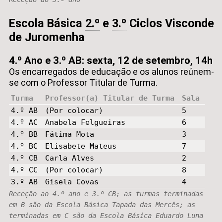
Escola Básica
2.º
e
3.º
Ciclos Visconde
de Juromenha
4.º Ano e 3.º AB: sexta, 12 de setembro, 14h
Os encarregados de educação e os alunos reúnem-
se com o Professor Titular de Turma.
Turma
Professor(a) Titular de Turma
Sala
4.º AB
(Por colocar)
5
4.º AC
Anabela Felgueiras
6
4.º BB
Fátima Mota
3
4.º BC
Elisabete Mateus
7
4.º CB
Carla Alves
2
4.º CC
(Por colocar)
8
3.º AB
Gisela Covas
4
Receção ao 4.º ano e 3.º CB; as turmas terminadas
em B são da Escola Básica Tapada das Mercês; as
terminadas em C são da Escola Básica Eduardo Luna