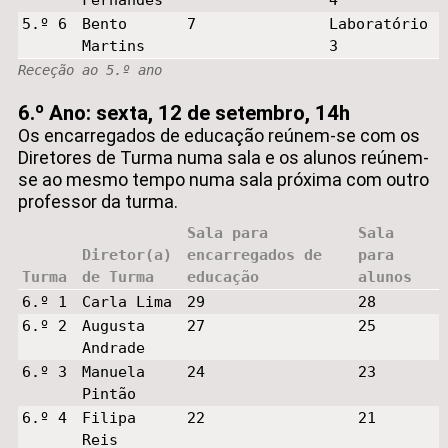
5.º 6
Bento
7
Laboratório
Martins
3
Receção ao 5.º ano
6.º Ano: sexta, 12 de setembro, 14h
Os encarregados de educação reúnem-se com os
Diretores de Turma numa sala e os alunos reúnem-
se ao mesmo tempo numa sala próxima com outro
professor da turma.
Sala para
Sala
Diretor(a)
encarregados de
para
Turma
de Turma
educação
alunos
6.º 1
Carla Lima
29
28
6.º 2
Augusta
27
25
Andrade
6.º 3
Manuela
24
23
Pintão
6.º 4
Filipa
22
21
Reis