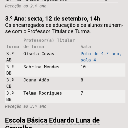
Receção ao 2.º ano
3.º Ano: sexta, 12 de setembro, 14h
Os encarregados de educação e os alunos reúnem-
se com o Professor Titular de Turma.
Professor(a) Titular
Turma
de Turma
Sala
3.º
Gisela Covas
Polo do 4.º ano,
AB
sala 4
3.º
Sabrina Mendes
10
BB
3.º
Joana Adão
8
CB
3.º
Telma Rodrigues
7
BB
Receção ao 3.º ano
Escola Básica Eduardo Luna de