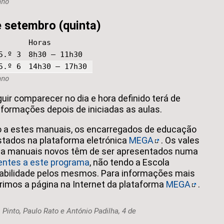
ano
e setembro (quinta)
Horas
5.º 3
8
h
30 – 11h30
5.º 6
14h30 – 17h30
ano
ir comparecer no dia e hora definido terá de
formações depois de iniciadas as aulas.
to a estes manuais, os encarregados de educação
stados na plataforma eletrónica
MEGA
. Os vales
 a manuais novos têm de ser apresentados numa
rentes a este programa
, não tendo a Escola
abilidade pelos mesmos. Para informações mais
erimos a página na Internet da plataforma
MEGA
.
Pinto, Paulo Rato e António Padilha, 4 de