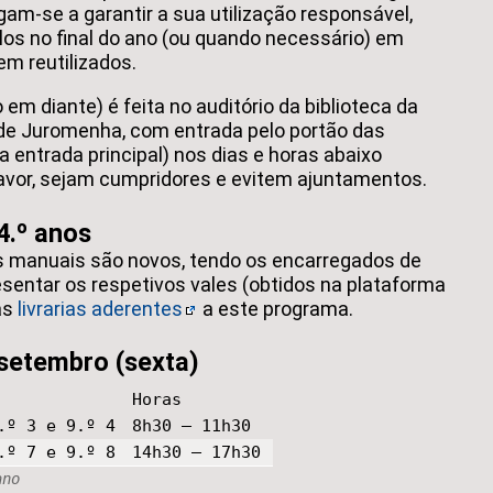
am-se a garantir a sua utilização responsável,
os no final do ano (ou quando necessário) em
m reutilizados.
 em diante) é feita no auditório da biblioteca da
de Juromenha, com entrada pelo portão das
a entrada principal) nos dias e horas abaixo
favor, sejam cumpridores e evitem ajuntamentos.
 4.º anos
os manuais são novos, tendo os encarregados de
sentar os respetivos vales (obtidos na plataforma
as
livrarias aderentes
a este programa.
 setembro (sexta)
Horas
.º 3 e 9.º 4
8h30 – 11h30
.º 7 e 9.º 8
14h30 – 17h30
ano