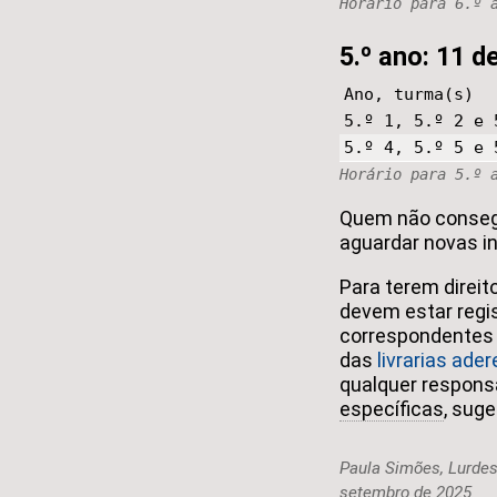
Horário para 6.º 
5.º ano: 11 d
Ano, turma(s)
5.º 1, 5.º 2 e 
5.º 4, 5.º 5 e 
Horário para 5.º 
Quem não consegu
aguardar novas in
Para terem direi
devem estar regi
correspondentes
das
livrarias ade
qualquer respons
específicas
, sug
Paula Simões, Lurdes 
setembro de 2025