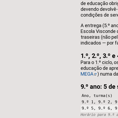
de educação obrig
devendo devolvê-l
condições de sere
A entrega (5.º ano
Escola Visconde 
traseiras (não pel
indicados — por 
1.º, 2.º, 3.º e
Para o
1.º ciclo
, 
educação de apre
MEGA
) numa d
9.º ano: 5 de
Ano, turma(s)
9.º 1, 9.º 2, 9
9.º 5, 9.º 6, 9
Horário para 9.º 