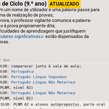
 de Ciclo (9.º ano)
ATUALIZADO
m um nome de utilizador e uma palavra-passe para
ma de realização de provas;
ova, o professor vigilante comunica a palavra-
o à prova propriamente dita;
ficuldades de aprendizagem que justifiquem
ulares significativas
estão dispensados da
ovas.
º Ano
8h30: comparecer junto à sala de aula;
9h30:
Português
9h30:
Português Língua Segunda
9h30:
Português Língua Não Materna
(PLNM, nível A2)
9h30:
Português Língua Não Materna
(PLNM, nível
B1
)
11h30: PLNM A2 e alunos
autopropostos
, parte oral