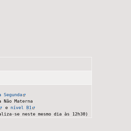
a Segunda
a Não Materna
e
nível
B1
aliza-se neste mesmo dia às 12h30)