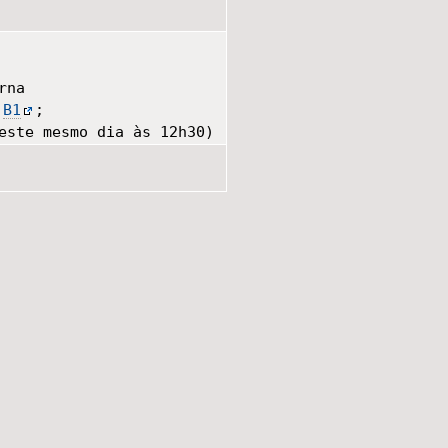
rna
l
B1
;
este mesmo dia às 12h30)