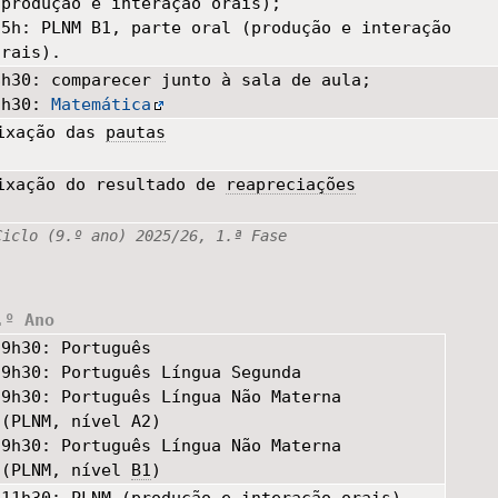
(produção e interação orais);
15h: PLNM B1, parte oral (produção e interação
orais).
8h30: comparecer junto à sala de aula;
9h30:
Matemática
ixação das
pautas
ixação do resultado de
reapreciações
Ciclo (9.º ano) 2025/26, 1.ª Fase
.º Ano
9h30: Português
9h30: Português Língua Segunda
9h30: Português Língua Não Materna
(PLNM, nível A2)
9h30: Português Língua Não Materna
(PLNM, nível
B1
)
11h30: PLNM (produção e interação orais)