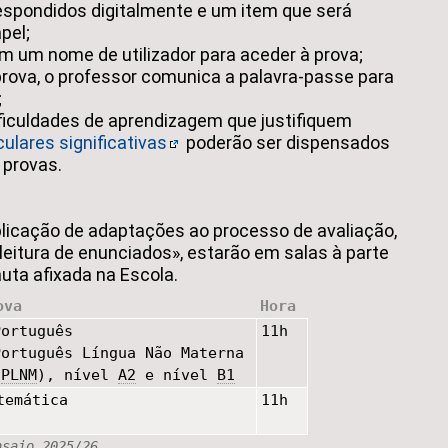
respondidos digitalmente e um item que será
pel;
m um nome de utilizador para aceder à prova;
ova, o professor comunica a palavra-passe para
;
ficuldades de aprendizagem que justifiquem
ulares significativas
poderão ser dispensados
 provas.
licação de adaptações ao processo de avaliação,
itura de enunciados», estarão em salas à parte
uta afixada na Escola.
ova
Hora
Português
11h
Português Língua Não Materna
(
PLNM
), nível
A2
e nível
B1
temática
11h
nsaio 2025/26