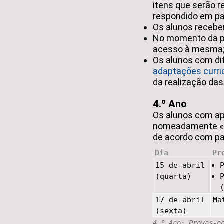
itens que serão 
respondido em pa
Os alunos recebe
No momento da pr
acesso à mesma
Os alunos com di
adaptações curric
da realização das
4.º Ano
Os alunos com ap
nomeadamente «le
de acordo com pa
Dia
Pr
15 de abril
(quarta)
17 de abril
Ma
(sexta)
4.º Ano: Provas-e