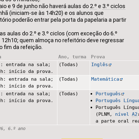
aio e
9 de junho
não haverá aulas do
2.º
e
3.º ciclos
hã (iniciam-se às 14h20) e os alunos que
ório poderão entrar pela porta da papelaria a partir
as aulas do 2.º e 3.º ciclos (com exceção do 6.º
 12h10; quem almoça no refeitório deve regressar
o fim da refeição.
a
Ano, turma
Prova
h: entrada na sala;
(Todas)
Inglês
0h: início da prova.
4h: entrada na sala;
(Todas)
Matemática
5h: início da prova.
h: entrada na sala;
(Todas)
Português
0h: início da prova.
Português Língu
Português Língu
(PLNM,
nível
A2
a parte oral re
26, 6.º ano