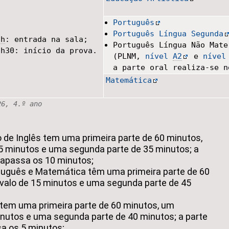
Português
Português Língua Segunda
9
h
: entrada na sala;
Português Língua Não Mate
9h30: início da prova.
(PLNM,
nível
A2
e
níve
a parte oral realiza-se n
Matemática
26, 4.º ano
o de Inglês tem uma primeira parte de 60 minutos,
15 minutos e uma segunda parte de 35 minutos; a
trapassa os 10 minutos;
tuguês e Matemática têm uma primeira parte de 60
rvalo de 15 minutos e uma segunda parte de 45
tem uma primeira parte de 60 minutos, um
inutos e uma segunda parte de 40 minutos; a parte
sa os 5 minutos;.