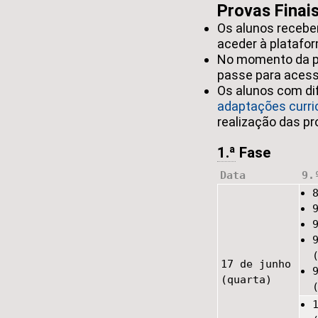
Provas Finais
Os alunos recebe
aceder à platafor
No momento da pr
passe para acess
Os alunos com di
adaptações curric
realização das pr
1.ª
Fase
Data
9.
17 de junho
(quarta)