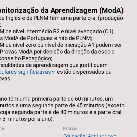
onitorização da Aprendizagem (ModA)
e Inglês e de
PLNM
têm uma parte oral (produção
;
 de nível intermédio B2 e nível avançado (C1)
as ModA de Português e não de PLNM;
 de nível zero ou nível de iniciação A1 podem ser
Provas ModA por decisão da direção da escola
Conselho Pedagógico
;
ficuldades de aprendizagem que justifiquem
ulares significativas
estão dispensados da
ovas.
 ano têm uma primeira parte de 60 minutos, um
minutos e uma segunda parte de 45 minutos (exceto
cuja segunda parte é de 40 minutos e a parte oral
 5 minutos por aluno).
ra
Prova
Educação Artística