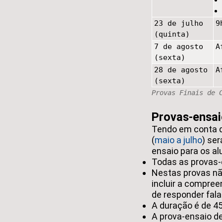
23 de julho
9
(quinta)
7 de agosto
A
(sexta)
28 de agosto
A
(sexta)
Provas Finais de 
Provas-ensa
Tendo em conta q
(
maio a julho
) se
ensaio para os a
Todas as provas-
Nestas provas nã
incluir a compre
de responder fala
A duração é de 45
A prova-ensaio de