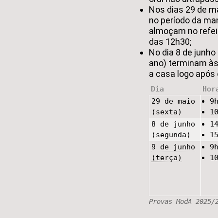
Nos dias 29 de m
no período da man
almoçam no refeit
das 12h30;
No dia 8 de junho 
ano) terminam às
a casa logo após 
Dia
Hor
29 de maio
9
(sexta)
1
8 de junho
1
(segunda)
1
9 de junho
9
(terça)
1
Provas ModA 2025/