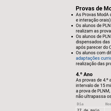
Provas de M
As Provas ModA d
e interação orais)
Os alunos de PLNM
realizam as prov
Os alunos de PLNM
dispensados das 
após parecer do
Os alunos com di
adaptações curric
realização das pr
4.º Ano
As provas de 4.º
intervalo de 15 
a prova de PLNM, 
não ultrapassa os
Dia
Ho
27 de maio