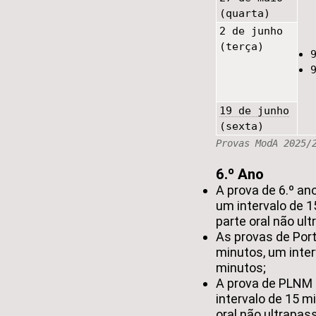
(quarta)
2 de junho
(terça)
19 de junho
(sexta)
Provas ModA 2025/
6.º Ano
A prova de 6.º an
um intervalo de 
parte oral não ul
As provas de Por
minutos, um inte
minutos;
A prova de PLNM 
intervalo de 15 m
oral não ultrapas