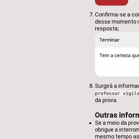
Confirma-se a c
desse momento não
resposta;
Surgirá a inform
professor vigil
da prova.
Outras info
Se a meio da pro
obrigue a interro
mesmo tempo as