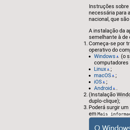
Instruções sobre 
necessária para a
nacional, que são 
A instalação da a
semelhante à de q
Começa-se por tr
operativo
do comp
Windows
(o
s
computadores d
Linux
;
macOS
;
iOS
;
Android
.
(Instalação
Wind
duplo-clique);
Poderá surgir um 
em
Mais informa