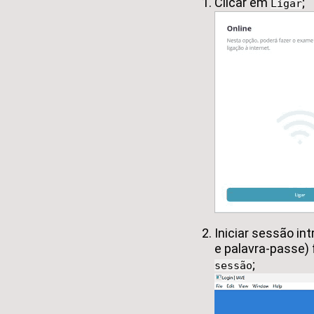
Clicar em
;
Ligar
Iniciar sessão in
e palavra-passe) 
;
sessão