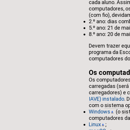
cada aluno. Assi
computadores, o
(com fio), devid
2.º ano: dias com
5.º ano: 21 de mai
8.º ano: 20 de ma
Devem trazer equ
programa da Escol
computadores do 
Os computad
Os computadores
carregadas (será
carregadores) e 
IAVE
) instalado
. 
com o
sistema op
Windows
(o
sis
computadores da E
Linux
;