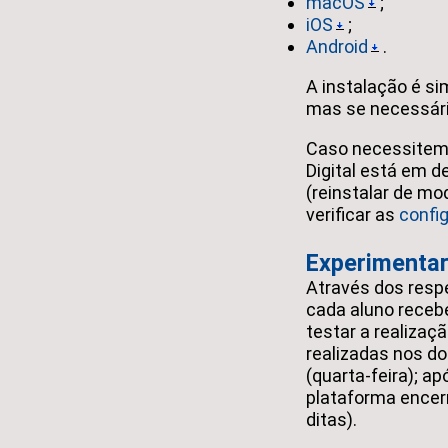
macOS
;
iOS
;
Android
.
A instalação é si
mas se necessár
Caso necessitem 
Digital está em 
(reinstalar de m
verificar as
config
Experimentar
Através dos respe
cada aluno receb
testar a realizaç
realizadas nos do
(quarta-feira); ap
plataforma encer
ditas).