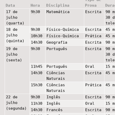
Data
Hora
Disciplina
Prova
Dura
17 de
9
h
30
Matemática
Escrita
90
m
julho
30 d
(quarta)
tole
18 de
9h30
Físico-Química
Escrita
45 m
julho
10h30
Físico-Química
Prática
45 m
(quinta)
14h30
Geografia
Escrita
90 m
19 de
9h30
Português
Escrita
90 m
julho
30 d
(sexta)
tole
11h45
Português
Oral
15 m
14h30
Ciências
Escrita
45 m
Naturais
15h30
Ciências
Prática
45 m
Naturais
22 de
9h30
Inglês
Escrita
90 m
julho
11h30
Inglês
Oral
15 m
(segunda)
14h30
Francês
Escrita
90 m