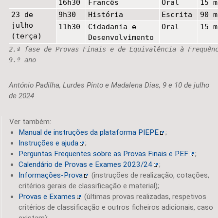
16h30
Francês
Oral
15 m
23 de
9h30
História
Escrita
90 m
julho
11h30
Cidadania e
Oral
15 m
(terça)
Desenvolvimento
2.ª fase de Provas Finais e de Equivalência à Frequên
9.º ano
António Padilha, Lurdes Pinto e Madalena Dias, 9 e 10 de julho
de 2024
Ver também:
Manual de instruções da plataforma PIEPE
;
Instruções e ajuda
;
Perguntas Frequentes sobre as Provas Finais e PEF
;
Calendário de Provas e Exames 2023/24
;
Informações-Prova
(instruções de realização, cotações,
critérios gerais de classificação e material);
Provas e Exames
(últimas provas realizadas, respetivos
critérios de classificação e outros ficheiros adicionais, caso
existam);